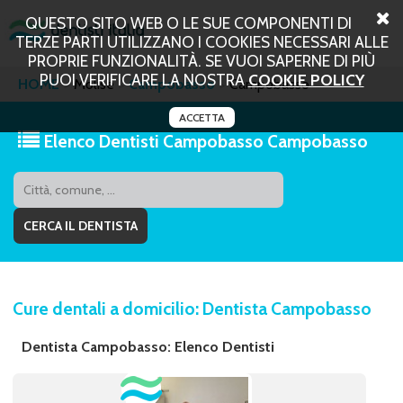
QUESTO SITO WEB O LE SUE COMPONENTI DI
TERZE PARTI UTILIZZANO I COOKIES NECESSARI ALLE
PROPRIE FUNZIONALITÀ. SE VUOI SAPERNE DI PIÙ
PUOI VERIFICARE LA NOSTRA
COOKIE POLICY
HOME
Molise
Campobasso
Campobasso
ACCETTA
Elenco Dentisti Campobasso Campobasso
Cure dentali a domicilio: Dentista Campobasso
Dentista Campobasso: Elenco Dentisti