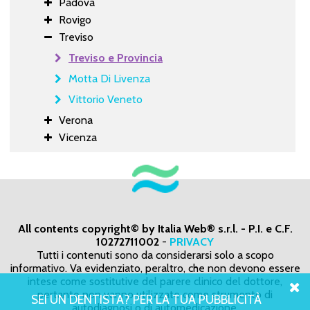
Padova
Rovigo
Treviso
Treviso e Provincia
Motta Di Livenza
Vittorio Veneto
Verona
Vicenza
All contents copyright© by Italia Web® s.r.l. - P.I. e C.F.
10272711002
-
PRIVACY
Tutti i contenuti sono da considerarsi solo a scopo
informativo. Va evidenziato, peraltro, che non devono essere
intese come sostitutive del parere clinico del dottore,
pertanto non vanno utilizzate come strumento di
SEI UN DENTISTA? PER LA TUA PUBBLICITÀ
autodiagnosi o di automedicazione.