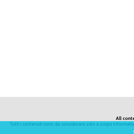
All cont
Tutti i contenuti sono da considerarsi solo a scopo informat