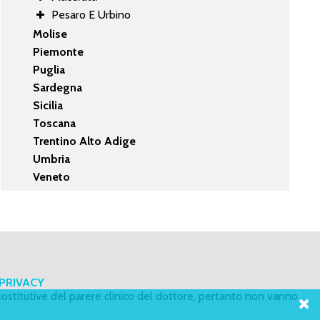
Pesaro E Urbino
Molise
Piemonte
Puglia
Sardegna
Sicilia
Toscana
Trentino Alto Adige
Umbria
Veneto
PRIVACY
ostitutive del parere clinico del dottore, pertanto non vanno