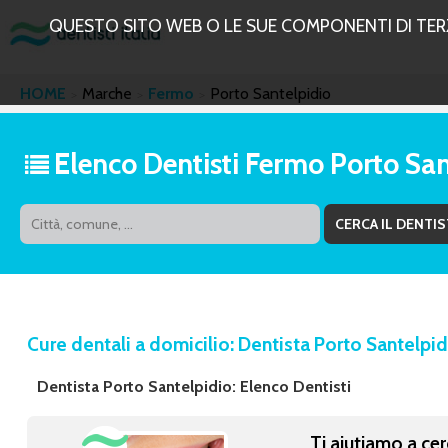
QUESTO SITO WEB O LE SUE COMPONENTI DI TERZE
HOME
Marche
Fermo
Porto Santelpidio
Elenco Dentisti Fermo Porto San
Cure dentali a domicilio: Dentista Porto Santelpi
Dentista Porto Santelpidio: Elenco Dentisti
Ti aiutiamo a cer