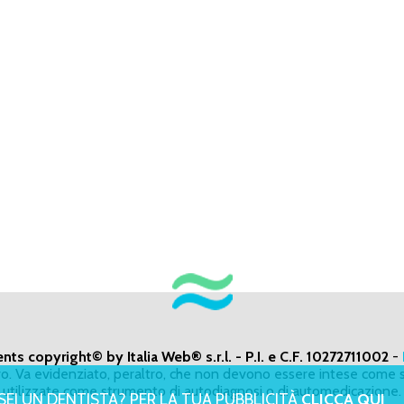
ents copyright© by Italia Web® s.r.l. - P.I. e C.F. 10272711002
-
ivo. Va evidenziato, peraltro, che non devono essere intese come s
utilizzate come strumento di autodiagnosi o di automedicazione.
SEI UN DENTISTA? PER LA TUA PUBBLICITÀ
CLICCA QUI