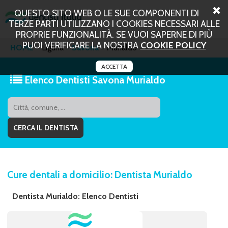
QUESTO SITO WEB O LE SUE COMPONENTI DI
TERZE PARTI UTILIZZANO I COOKIES NECESSARI ALLE
PROPRIE FUNZIONALITÀ. SE VUOI SAPERNE DI PIÙ
PUOI VERIFICARE LA NOSTRA
COOKIE POLICY
HOME
Liguria
Savona
Murialdo
ACCETTA
Elenco Dentisti Savona Murialdo
Cure dentali a domicilio: Dentista Murialdo
Dentista Murialdo: Elenco Dentisti