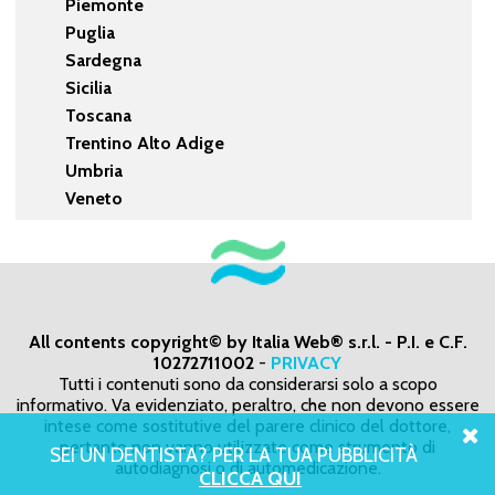
Piemonte
Puglia
Sardegna
Sicilia
Toscana
Trentino Alto Adige
Umbria
Veneto
All contents copyright© by Italia Web® s.r.l. - P.I. e C.F.
10272711002
-
PRIVACY
Tutti i contenuti sono da considerarsi solo a scopo
informativo. Va evidenziato, peraltro, che non devono essere
intese come sostitutive del parere clinico del dottore,
pertanto non vanno utilizzate come strumento di
SEI UN DENTISTA? PER LA TUA PUBBLICITÀ
autodiagnosi o di automedicazione.
CLICCA QUI